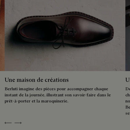
Une maison de créations
U
Berluti imagine des pièces pour accompagner chaque
De
instant de la journée, illustrant son savoir-faire dans le
ch
prêt-à-porter et la maroquinerie.
no
Be
se
Previous
Next