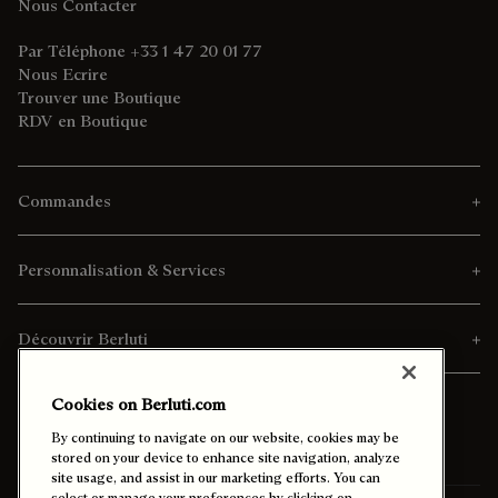
Nous Contacter
Par Téléphone +33 1 47 20 01 77
Nous Ecrire
Trouver une Boutique
RDV en Boutique
Commandes
Personnalisation & Services
Découvrir Berluti
Cookies on Berluti.com
By continuing to navigate on our website, cookies may be
stored on your device to enhance site navigation, analyze
site usage, and assist in our marketing efforts. You can
select or manage your preferences by clicking on