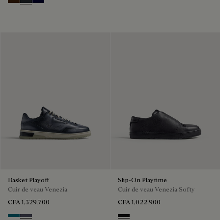
Marrone Intenso
Nero Fume
Nero Blu
Basket Playoff
Slip-On Playtime
Cuir de veau Venezia
Cuir de veau Venezia Softy
CFA 1,329,700
CFA 1,022,900
Nebulosa
Nero Sfumato
Nero Grigio