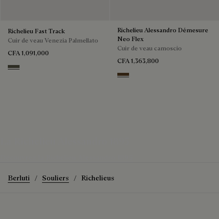
Richelieu Alessandro Démesure
Richelieu Fast Track
Neo Flex
Cuir de veau Venezia Palmellato
Cuir de veau camoscio
CFA 1,091,000
CFA 1,363,800
Selva Oscura
Pepper
La Richelieu Alessandro 1895
Découvrez la Richelieu Alessandro 1895
Berluti
Souliers
Richelieus