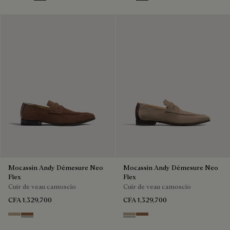
Blu
Pine Green
Beige
Blu
Dark Beige
Light Blue
Grey
Mocassin Andy Démesure Neo
Mocassin Andy Démesure Neo
Flex
Flex
Cuir de veau camoscio
Cuir de veau camoscio
CFA 1,329,700
CFA 1,329,700
Visone
Dark Beige
Visone
Dark Beige