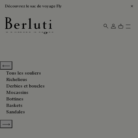
Découvrez le sac de voyage Fly
Souliers beiges
Page d'Accueil Berluti
Previous categories
Tous les souliers
Richelieus
Derbies et boucles
Mocassins
Bottines
Baskets
Sandales
Show more categories
Trier Par