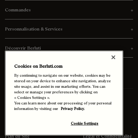
Commandes
Personnalisation & Services
Découvrir Berluti
Cookies on Berluti.com
By continuing to navigate on our website, cookies may be
stored on your device to enhance site navigation, analyze
site usage, and assist in our marketing efforts. You can
select or manage your preferences by clicking on
« Cookies Settings ».
Pays/Région de Livraison:
Côte D’Ivoire (français)
You can learn more about our processing of your personal
information by visiting our
Privacy Policy.
Contraste Amélioré
Cookie Settings
Plan du Site
Légal et Confidentialité