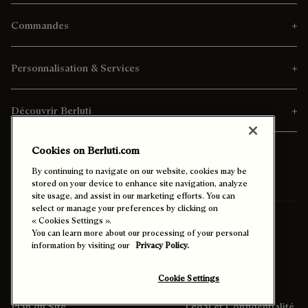
Commandes
Personnalisation & Services
Découvrir Berluti
Cookies on Berluti.com
By continuing to navigate on our website, cookies may be
stored on your device to enhance site navigation, analyze
site usage, and assist in our marketing efforts. You can
select or manage your preferences by clicking on
« Cookies Settings ».
Pays/Région de Livraison:
Côte D’Ivoire (français)
You can learn more about our processing of your personal
information by visiting our
Privacy Policy.
Contraste Amélioré
Cookie Settings
Plan du Site
Légal et Confidentialité