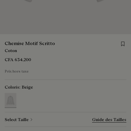
Save 
Chemise Motif Scritto
Coton
CFA 634,200
Prix hors taxe
Coloris:
Beige
selected
Select Taille
Guide des Tailles