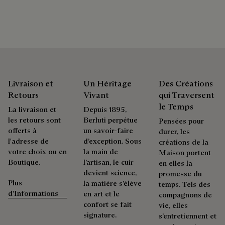
Pays de confection : Italie
Prolonger la vie du produit
Emballages
Berluti privilégie des emballages respectueux de
l'environnement, sans plastique vierge d'origine fossile,
Livraison et
Un Héritage
Des Créations
conçus à partir de matériaux durables et recyclés.
Retours
Vivant
qui Traversent
le Temps
Découvrez nos engagements
La livraison et
Depuis 1895,
les retours sont
Berluti perpétue
Pensées pour
offerts à
un savoir-faire
durer, les
l'adresse de
d’exception. Sous
créations de la
votre choix ou en
la main de
Maison portent
Boutique.
l’artisan, le cuir
en elles la
devient science,
promesse du
Plus
la matière s’élève
temps. Tels des
d'Informations
en art et le
compagnons de
confort se fait
vie, elles
signature.
s’entretiennent et