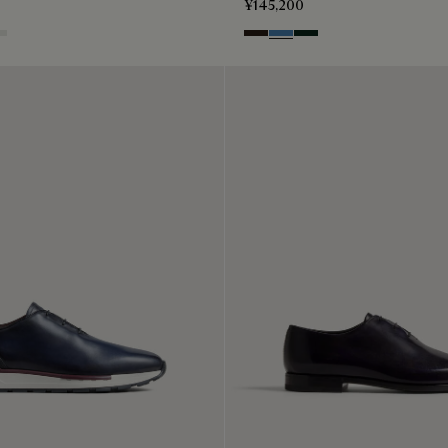
¥145,200
ion Tri
 Denim
ite
Brown
Aveiro
Opuntia