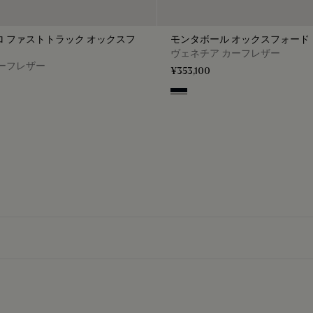
 ファストトラック オックスフ
モンタボール オックスフォード
ヴェネチア カーフレザー
ーフレザー
¥353,100
Atlantide
so
e
lu