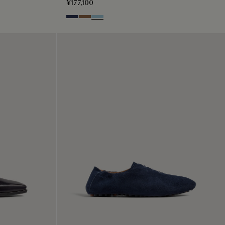
¥177,100
Blu
Dark Beige
Light Blue