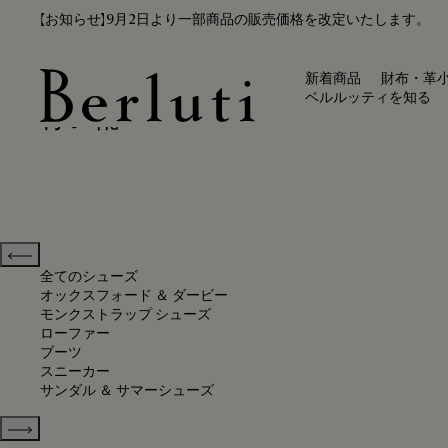
【お知らせ】9月2日より一部商品の販売価格を改定いたします。
新着商品
財布・革
ベルルッティを知る
青い靴
Berluti homepage
Previous categories
全てのシューズ
オックスフォード ＆ ダービー
モンクストラップ シューズ
ローファー
ブーツ
スニーカー
サンダル ＆ サマーシューズ
Show more categories