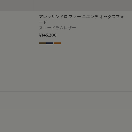
アレッサンドロ ファー ニエンテ オックスフォ
ード
スエードラムレザー
¥145,200
Kaki
Blu
Ocher