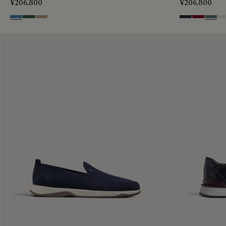
¥206,800
¥206,800
Aveiro
Green
Beige
Navy
Saint Emil
Stone
Wh