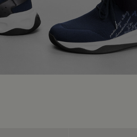
e
own