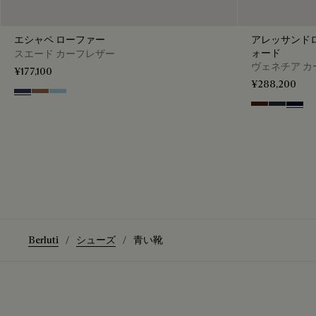
エシャペ ローファー
アレッサンドロ
ォード
スエード カーフレザー
ヴェネチア カ
¥177,100
¥288,200
Blu
Dark Beige
Light Blue
Marrone Inten
Nero Fum
Nero B
Berluti
シューズ
青い靴