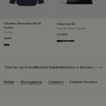
Chemise Alessandro Motif
Cabas Luti 38
Scritto
Cuir de veau Venezia
Coton
€4,600
€690
NERO GRIGIO
Alba
Verbena
Cold Night Blue
Show 
Tous les sacs
Cartables
Sacs bandoulière
Sacs à dos
Cabas
Sacs 
Berluti
Maroquinerie
Ceintures
Ceinture Essence