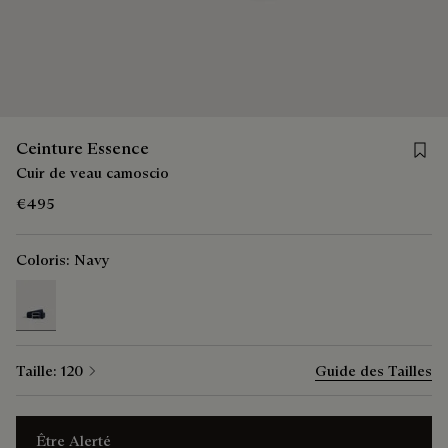
Save 
Ceinture Essence
Cuir de veau camoscio
€495
Coloris:
Navy
selected
Taille:
120
Guide des Tailles
Être Alerté