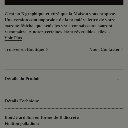
C'est un B graphique et étiré que la Maison vous propose.
Une version contemporaine de la première lettre de votre
marque fétiche, que seuls les vrais connaisseurs sauront
reconnaître. A noter, certaines étant réversibles, elles
permettent dans ce cas de profiter d'une seconde nuance.
Voir Plus
Trouver en Boutique
Nous Contacter
Détails du Produit
Détails Technique
Boucle ardillon en forme de B discrète
Finition palladium