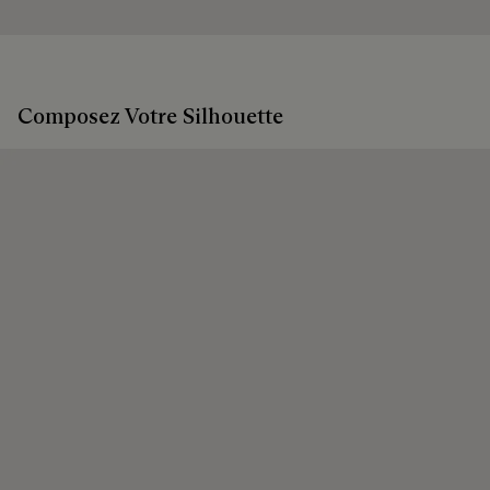
chacun de porter ses produits, en beauté, le plus longtemps
possible.
Prolonger la vie du produit
Emballages
Composez Votre Silhouette
Berluti privilégie des emballages respectueux de
l'environnement, sans plastique vierge d'origine fossile,
conçus à partir de matériaux durables et recyclés.
Découvrez nos engagements