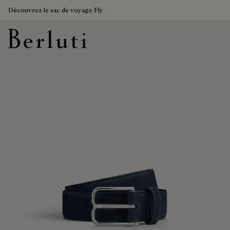
Découvrez le sac de voyage Fly
Page d'Accueil Berluti