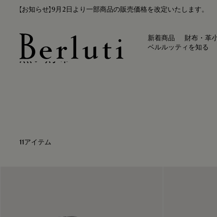
【お知らせ】9月2日より一部商品の販売価格を改定いたします。
新着商品
財布・革
ベルルッティを知る
黒い財布
Berluti homepage
11アイテム