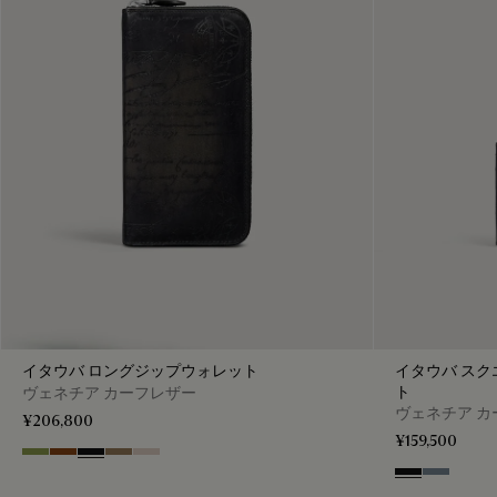
イタウバ ロングジップウォレット
イタウバ スク
ト
ヴェネチア カーフレザー
ヴェネチア カ
¥206,800
¥159,500
Willow
Cacao Intenso
Nero Grigio
Eclissi
Gris
Nero Grigio
Bleu Brum