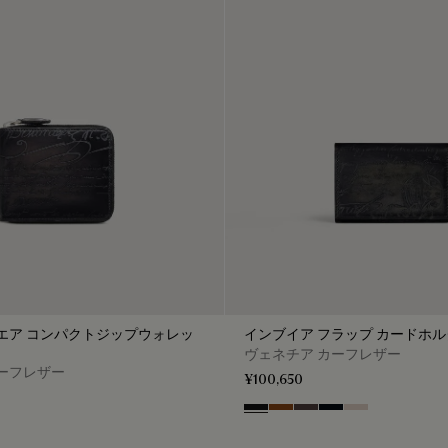
エア コンパクトジップウォレッ
インブイア フラップ カードホ
ヴェネチア カーフレザー
ーフレザー
¥100,650
Nero Grigio
Cacao Intenso
Aurora
Atlantide
Gris
e