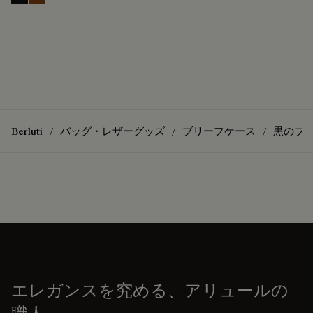
Nero Grigio
Cacao Intenso
Berluti
バッグ・レザーグッズ
ブリーフケース
黒のブ
エレガンスを究める、アリュールの