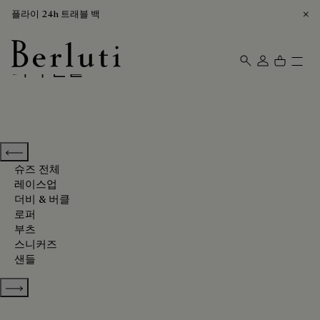
플라이 24h 트래블 백
회색 신발
Berluti homepage
Previous categories
슈즈 전체
레이스업
더비 & 버클
로퍼
부츠
스니커즈
샌들
Show more categories
정렬