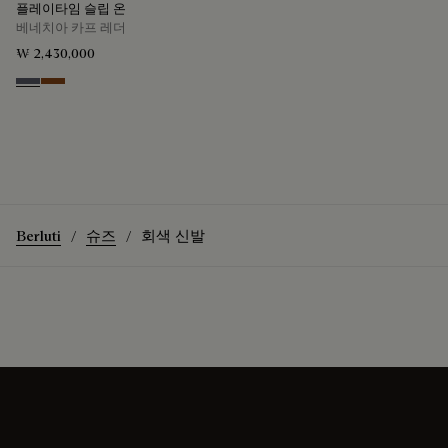
플레이타임 슬립 온
베네치아 카프 레더
₩ 2,430,000
Light Aluminio
Cacao Intenso
Berluti
슈즈
회색 신발