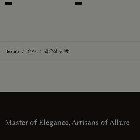
Nero
Nero Grigio
Berluti
슈즈
검은색 신발
Master of Elegance, Artisans of Allure