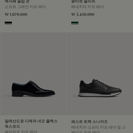
에샤페 슬립 온
몽타보 슬리퍼
소프트 그레인 카프 레더
베네치아 카프 레더
₩ 1,870,000
₩ 3,450,000
Black
Scarabee
알레산드로 디메져 네오 플렉스
패스트 트랙 스니커즈
옥스포드
베네치아 소프티 카프 레더 및 스
페이턴트 카프 레더
웨이드 카프 레더