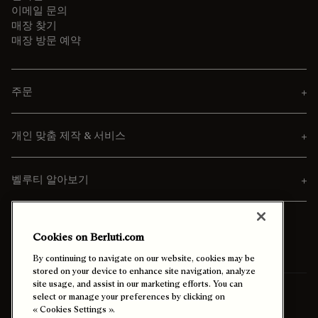
이메일 문의
매장 찾기
매장 방문 예약
주문
개인 맞춤 제작 & 서비스
벨루티 알아보기
Cookies on Berluti.com
By continuing to navigate on our website, cookies may be
stored on your device to enhance site navigation, analyze
site usage, and assist in our marketing efforts. You can
배송 받아보실 곳:
대한민국 (한국어)
select or manage your preferences by clicking on
« Cookies Settings ».