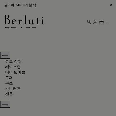
플라이 24h 트래블 백
검은색 신발
Berluti homepage
Previous categories
슈즈 전체
레이스업
더비 & 버클
로퍼
부츠
스니커즈
샌들
Show more categories
정렬