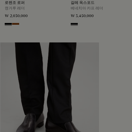
로렌조 로퍼
갈레 옥스포드
캥거루 레더
베네치아 카프 레더
₩ 2,030,000
₩ 3,450,000
Nero
Tabacco
Nero Grigio