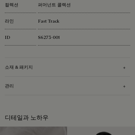
컬렉션
퍼머넌트 콜렉션
라인
Fast Track
ID
S6273-001
소재 & 패키지
관리
소재
베네치아 카프스킨 - 파티나 가능
관리 방법
디테일과 노하우
Rubber sole
벨루티는 지속 가능한 소재 사용을 지향합니다. 현재 메종은 엄
베네치아 레더 관리방법: 부드러운 천을 이용해 오염을 제거한
격한 기준에 따라 인증된 92% 이상의 소재를 사용 중입니다.
뒤 투명 왁스로 영양을 공급해 가죽을 보호하고 방수효과를 준