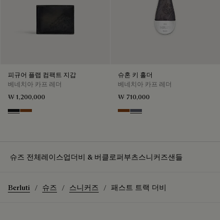
피규어 플랩 컴팩트 지갑
슈혼 키 홀더
베네치아 카프 레더
베네치아 카프 레더
₩ 1,200,000
₩ 710,000
Nero Grigio
Cacao Intenso
Mogano
Light Aluminio
슈즈 전체
레이스업
더비 & 버클
로퍼
부츠
스니커즈
샌들
Berluti
슈즈
스니커즈
패스트 트랙 더비