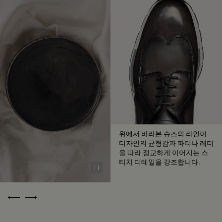
다음, 폴리싱 글로브로 재빠르게 문질러 가죽 본래의 광택을 복
소재의 근원 알아보기
원시켜 마무리합니다.
제품 관리하는 방법
패키지
벨루티는 지속 가능한 재활용 소재로 제작된 친환경 패키지 사
첫 파티나 서비스 무료 제공
용을 우선시하며, 화석 연료를 기반으로 하는 플라스틱 사용은
지양하고 있습니다.
수십 년간 축적된 벨루티의 노하우는 파티나를 통해 모든 제품
벨루티의 약속 알아보기
을 예술 작품으로 승화시키고, 이야기가 담긴 특별한 감성을 불
어넣습니다. 벨루티에서 60가지 이상의 다채로운 색조를 직접
경험하고, 시간이 흐를수록 더욱 깊어지는 파티나의 매력을 느
위에서 바라본 슈즈의 라인이
껴보십시오.
디자인의 균형감과 파티나 레더
을 따라 정교하게 이어지는 스
파티나 다루는 법
티치 디테일을 강조합니다.
Pause
수선 가능 여부
Previous
Next
슈메이커이자 복원 기술의 명장이었던 알레산드로 벨루티