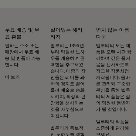
(Alessandro Berluti)의 전통을 이어받은 벨루티는 제품의 가치
를 영원히 지속시키는 복원 기술에 특별한 의미를 부여합니다.
벨루티에서는 모든 슈즈, 레더 컬렉션, 레디 투 웨어를 아우르는
폭넓은 관리 및 복원 서비스를 제공하여 고객님의 소중한 제품
을 오랫동안 아름답게 간직할 수 있도록 최선을 다합니다.
무료 배송 및 무
살아있는 헤리
변치 않는 아름
료 환불
티지
다움
제품의 수명을 늘리는 법
원하는 주소 또는
벨루티는 1895년
벨루티의 모든 제
매장에서 무료 배
부터 탁월한 노하
품은 오랜 시간 함
송 및 반품이 가능
우를 계승하며 완
께하며 깊은 즐거
합니다.
벽함을 추구해왔
움을 선사하도록
습니다. 메종의 장
정교한 작품처럼
더 보기
인들은 레더를 과
제작됩니다. 올바
학의 경지로 끌어
른 관리와 꾸준한
올려 예술로 승화
관심을 통해 벨루
시키며, 최상의 편
티의 제품들은 삶
안함을 선사하는
의 영원한 동반자
것을 자부심으로
가 될 것입니다.
여깁니다.
벨루티의 작품을
벨루티의 독보적
소중하게 관리해
인 노하우를 경험
보세요.