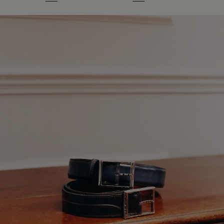
Willow
Nero Grigio
Cacao Intenso
Mustard
Verbena
Mustard