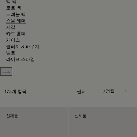
백 팩
토트 백
트래블 백
스몰 레더
지갑
카드 홀더
케이스
클러치 & 파우치
벨트
라이프 스타일
Show more categories
정렬
173개 항목
필터
신제품
신제품