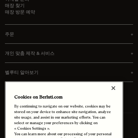
매장 찾기
매장 방문 예약
주문
개인 맞춤 제작 & 서비스
벨루티 알아보기
Cookies on Berluti.com
By continuing to navigate on our website, cookies may be
stored on your device to enhance site navigation, analyze
site usage, and assist in our marketing efforts. You can
배송 받아보실 곳:
대한민국 (한국어)
select or manage your preferences by clicking on
« Cookies Settings ».
You can learn more about our processing of your personal