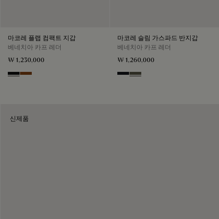
마코레 플랩 컴팩트 지갑
마코레 슬림 가스파드 반지갑
베네치아 카프 레더
베네치아 카프 레더
₩ 1,230,000
₩ 1,260,000
Nero Grigio
Cacao Intenso
Charcoal Gray
Selva Oscura
신제품