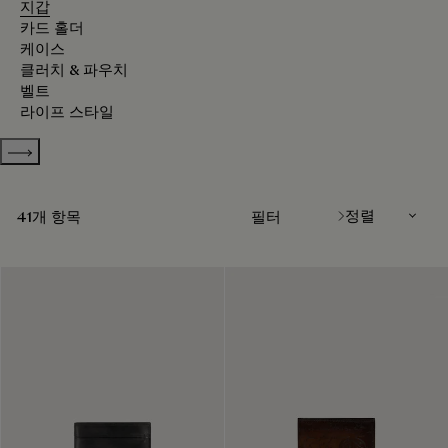
지갑
카드 홀더
케이스
클러치 & 파우치
벨트
라이프 스타일
Show more categories
정렬
41개 항목
필터