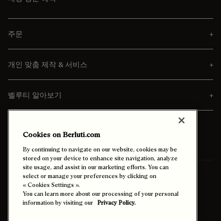
주문
개인 맞춤 제작 & 서비스
벨루티 알아보기
Cookies on Berluti.com
By continuing to navigate on our website, cookies may be
stored on your device to enhance site navigation, analyze
site usage, and assist in our marketing efforts. You can
배송 받아보실 곳:
대한민국 (한국어)
select or manage your preferences by clicking on
« Cookies Settings ».
You can learn more about our processing of your personal
information by visiting our
Privacy Policy.
고대비 모드 활성화