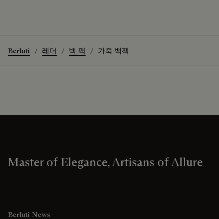
Berluti
레더
백 팩
가죽 백팩
Master of Elegance, Artisans of Allure
Berluti News