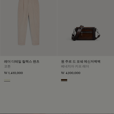
레더 디테일 릴랙스 팬츠
원 주르 드 포쉐 메신저백백
코튼
베네치아 카프 레더
₩ 1,410,000
₩ 4,100,000
Chalk Beige
Burnt Brown