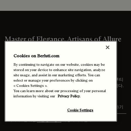
Master of Elegance, Artisans of Allure
Cookies on Berluti.com
By continuing to navigate on our website, cookies may be
stored on your device to enhance site navigation, analyze
Berluti News
site usage, and assist in our marketing efforts. You can
벨루티 소식과 신상품 정보를 우선적으로 받아 보시고, 벨루티
select or manage your preferences by clicking on
에서 제공하는 다양한 스페셜 이벤트에 참여하실 수 있습니다.
« Cookies Settings ».
You can learn more about our processing of your personal
information by visiting our
Privacy Policy.
이메일 주소를 입력해주세요.
등록하기
Cookie Settings
구독서비스를 위한
개인 정보 정책
에 동의 해 주십시오.