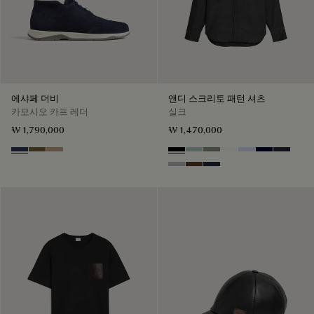
에샤페 더비
앤디 스크리토 패턴 셔츠
카모시오 카프 레더
실크
₩ 1,790,000
₩ 1,470,000
Blu
Pine Green
Beige
Noir
Duck Egg
Slate Green
Blanc Optique
Sky Blue
Nero Blue
Cold Nig
Icy Grey
Earth Brown
Blue Indigo