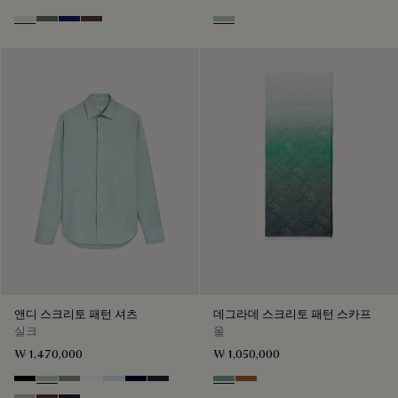
Cloud White
Leaf Green
Midnight Blue
Earth Brown
Duck Egg
앤디 스크리토 패턴 셔츠
데그라데 스크리토 패턴 스카프
실크
울
₩ 1,470,000
₩ 1,050,000
Noir
Duck Egg
Slate Green
Blanc Optique
Sky Blue
Nero Blue
Cold Night Blue
Emerald
Tobacco