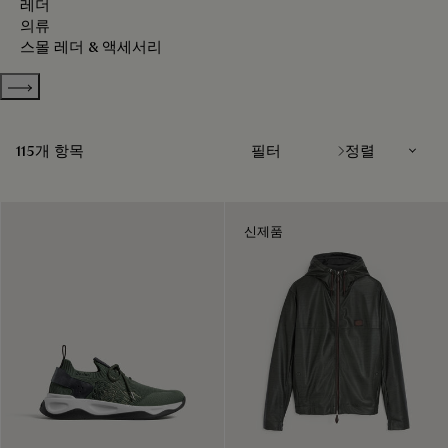
레더
의류
스몰 레더 & 액세서리
Show more categories
정렬
115개 항목
필터
신제품