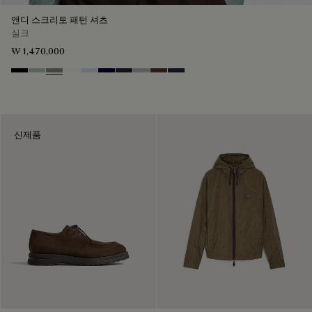
앤디 스크리토 패턴 셔츠
실크
₩ 1,470,000
Noir
Duck Egg
Slate Green
Blanc Optique
Sky Blue
Nero Blue
Cold Night Blue
Icy Grey
Earth Brown
Blue Indigo
신제품