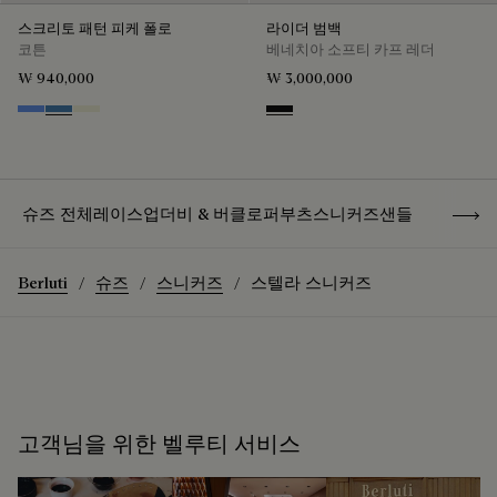
스크리토 패턴 피케 폴로
라이더 범백
코튼
베네치아 소프티 카프 레더
₩ 940,000
₩ 3,000,000
Cornflower Blue
Nile Blue
Breezy Beige
Nero Grigio
Show 
슈즈 전체
레이스업
더비 & 버클
로퍼
부츠
스니커즈
샌들
Berluti
슈즈
스니커즈
스텔라 스니커즈
고객님을 위한 벨루티 서비스