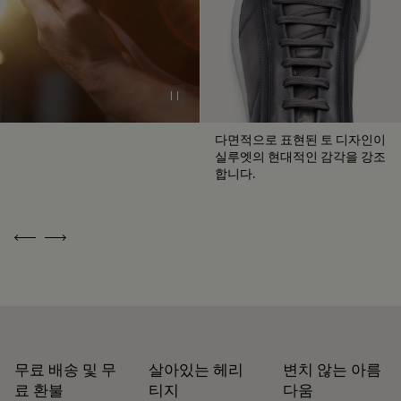
용을 우선시하며, 화석 연료를 기반으로 하는 플라스틱 사용은
첫 파티나 서비스 무료 제공
지양하고 있습니다.
벨루티의 약속 알아보기
수십 년간 축적된 벨루티의 노하우는 파티나를 통해 모든 제품
을 예술 작품으로 승화시키고, 이야기가 담긴 특별한 감성을 불
Pause
어넣습니다. 벨루티에서 60가지 이상의 다채로운 색조를 직접
경험하고, 시간이 흐를수록 더욱 깊어지는 파티나의 매력을 느
다면적으로 표현된 토 디자인이
껴보십시오.
실루엣의 현대적인 감각을 강조
합니다.
파티나 다루는 법
수선 가능 여부
Previous
Next
슈메이커이자 복원 기술의 명장이었던 알레산드로 벨루티
(Alessandro Berluti)의 전통을 이어받은 벨루티는 제품의 가치
를 영원히 지속시키는 복원 기술에 특별한 의미를 부여합니다.
벨루티에서는 모든 슈즈, 레더 컬렉션, 레디 투 웨어를 아우르는
폭넓은 관리 및 복원 서비스를 제공하여 고객님의 소중한 제품
무료 배송 및 무
살아있는 헤리
변치 않는 아름
을 오랫동안 아름답게 간직할 수 있도록 최선을 다합니다.
료 환불
티지
다움