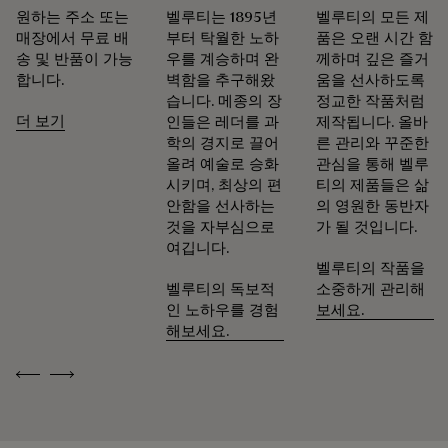
제품의 수명을 늘리는 법
원하는 주소 또는
벨루티는 1895년
벨루티의 모든 제
매장에서 무료 배
부터 탁월한 노하
품은 오랜 시간 함
송 및 반품이 가능
우를 계승하며 완
께하며 깊은 즐거
합니다.
벽함을 추구해왔
움을 선사하도록
습니다. 메종의 장
정교한 작품처럼
더 보기
인들은 레더를 과
제작됩니다. 올바
학의 경지로 끌어
른 관리와 꾸준한
올려 예술로 승화
관심을 통해 벨루
시키며, 최상의 편
티의 제품들은 삶
안함을 선사하는
의 영원한 동반자
것을 자부심으로
가 될 것입니다.
여깁니다.
벨루티의 작품을
벨루티의 독보적
소중하게 관리해
인 노하우를 경험
보세요.
해보세요.
Previous
Next