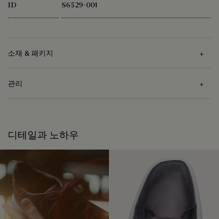
ID
S6529-001
소재 & 패키지
관리
소재
베네치아 카프 레더 - 재파티나 가능
관리 방법
디테일과 노하우
벨루티는 지속 가능한 소재 사용을 지향합니다. 현재 메종은 엄
격한 기준에 따라 인증된 92% 이상의 소재를 사용 중입니다.
베네치아 가죽 관리방법: 부드러운 천을 이용해 오염을 닦아 준
소재의 근원 알아보기
다음 투명 왁스로 영양을 공급해 가죽을 보호하고 방수효과를
준 후, 폴리싱 글로브로 재빠르게 문질러 가죽 본래의 광택을 복
원시켜 마무리합니다.
패키지
제품 관리하는 방법
벨루티는 지속 가능한 재활용 소재로 제작된 친환경 패키지 사