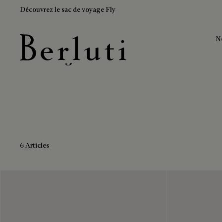
Découvrez le sac de voyage Fly
N
Baskets grises
Page d'Accueil Berluti
6 Articles