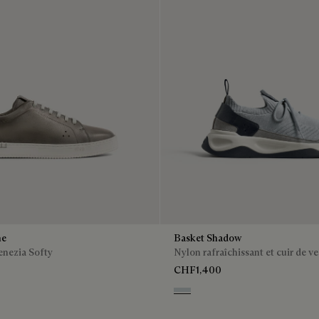
me
Basket Shadow
enezia Softy
Nylon rafraîchissant et cuir de v
CHF1,400
ra
Ice Grey