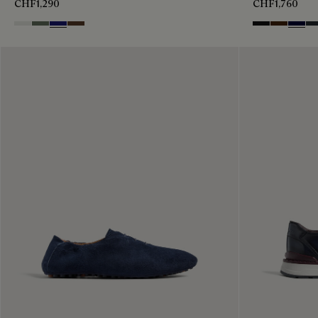
CHF1,290
CHF1,760
Cloud White
Leaf Green
Midnight Blue
Earth Brown
Nero Grigio
Marrone I
Nero B
Ne