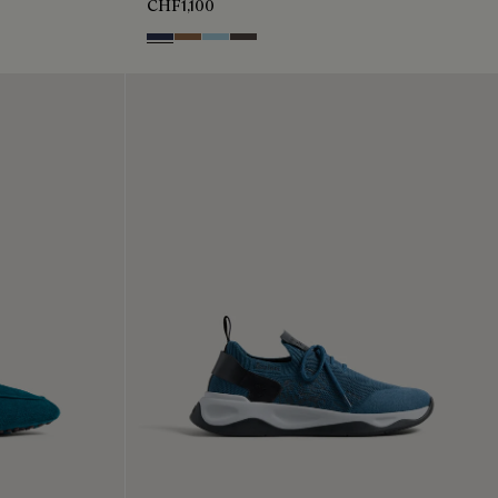
CHF1,100
Blu
Dark Beige
Light Blue
Grey