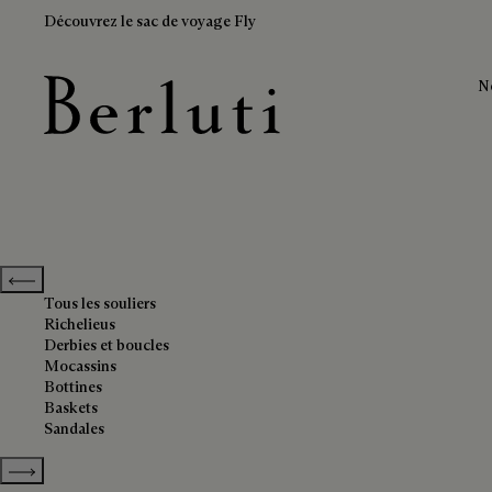
Découvrez le sac de voyage Fly
N
Souliers bleus
Page d'Accueil Berluti
Previous categories
Tous les souliers
Richelieus
Derbies et boucles
Mocassins
Bottines
Baskets
Sandales
Show more categories