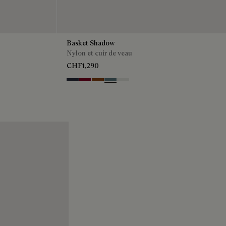
Basket Shadow
Nylon et cuir de veau
CHF1,290
Navy
Saint Emilion Tri
Toffee
Stone Denim
White