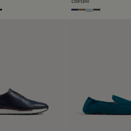
CHF1,100
ntenso
lu
ro Fume
Blu
Dark Beige
Light Blue
Grey