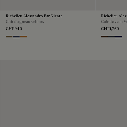
Richelieu Alessandro Far Niente
Richelieu Ales
Cuir d'agneau velours
Cuir de veau V
CHF940
CHF1,760
Kaki
Blu
Ocher
Marrone Inten
Nero Fum
Nero B