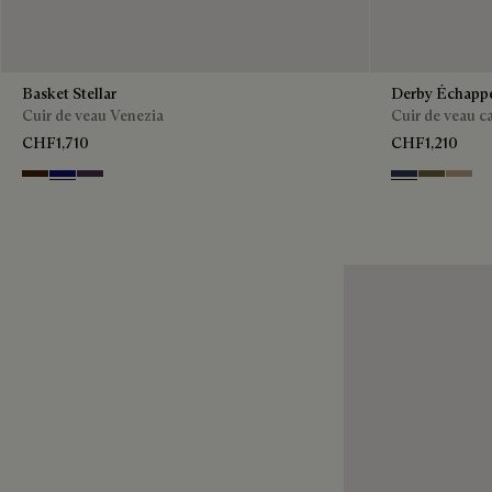
Basket Stellar
Derby Échapp
Cuir de veau Venezia
Cuir de veau 
CHF1,710
CHF1,210
Marrone Intenso
Abisso
Plum
Blu
Pine Gree
Beige