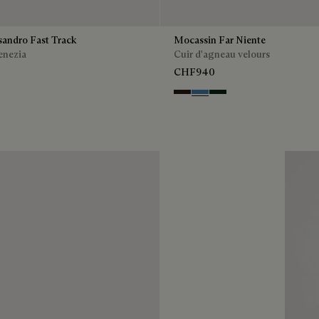
sandro Fast Track
Mocassin Far Niente
enezia
Cuir d'agneau velours
CHF940
so
e
lu
Brown
Aveiro
Opuntia