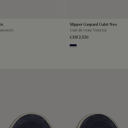
ée
Slipper Gaspard Galet Neo
camoscio
Cuir de veau Venezia
CHF2,530
n
Nero Blu