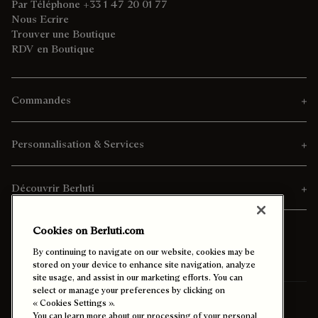
Par Téléphone +33 1 47 20 01 77
Nous Ecrire
Trouver une Boutique
RDV en Boutique
Commandes
Personnalisation & Services
Découvrir Berluti
Cookies on Berluti.com
By continuing to navigate on our website, cookies may be
stored on your device to enhance site navigation, analyze
site usage, and assist in our marketing efforts. You can
select or manage your preferences by clicking on
Pays/Région de Livraison:
Suisse (français)
« Cookies Settings ».
You can learn more about our processing of your personal