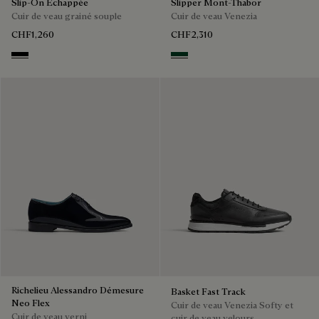
Slip-On Échappée
Slipper Mont-Thabor
Cuir de veau grainé souple
Cuir de veau Venezia
CHF1,260
CHF2,310
Black
Scarabee
Richelieu Alessandro Démesure
Basket Fast Track
Neo Flex
Cuir de veau Venezia Softy et
Cuir de veau verni
cuir de veau velours