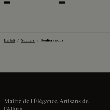
Nero
NERO GRIGIO
Berluti
Souliers
Souliers noirs
Maître de l'Élégance, Artisans de
l'Allure