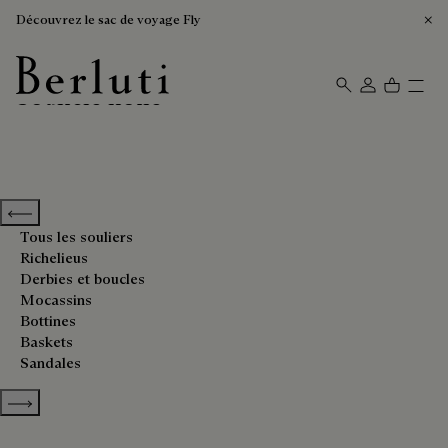
Découvrez le sac de voyage Fly
Souliers noirs
Page d'Accueil Berluti
Previous categories
Tous les souliers
Richelieus
Derbies et boucles
Mocassins
Bottines
Baskets
Sandales
Show more categories
Trier Par