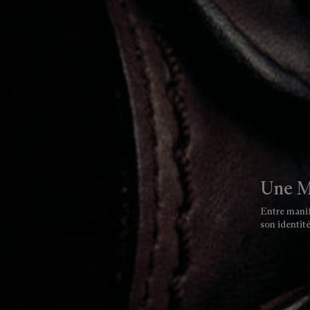
Une M
Entre manif
son identité