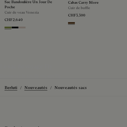
Sac Bandoulière Un Jour De
Cabas Carry More
Poche
Cuir de buffle
Cuir de veau Venezia
CHF3,300
CHF2,640
Dark Brown
Willow
Atlantide
Gris
Le sac de voyage Fly
Découvrez le sac de voyage Fly
Berluti
Nouveautés
Nouveautés sacs