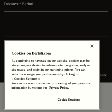
Découvrir Berluti
Pays/Région de Livraison:
Suisse (français)
Cookies on Berluti.com
Contraste Amélioré
By continuing to navigate on our website, cookies may be
stored on your device to enhance site navigation, analyze
site usage, and assist in our marketing efforts. You can
select or manage your preferences by clicking on
Plan du Site
Légal et Confidentialité
« Cookies Settings ».
You can learn more about our processing of your personal
information by visiting our
Privacy Policy.
Cookie Settings