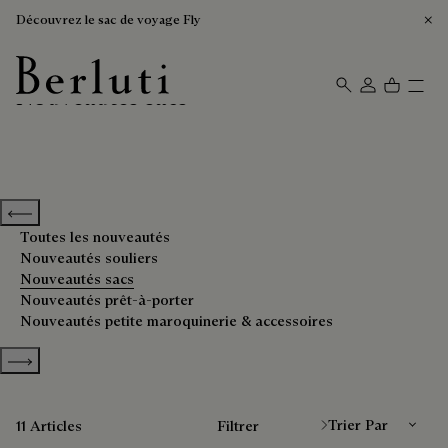
Découvrez le sac de voyage Fly
Nouveautés sacs
Page d'Accueil Berluti
Previous categories
Toutes les nouveautés
Nouveautés souliers
Nouveautés sacs
Nouveautés prêt-à-porter
Nouveautés petite maroquinerie & accessoires
Show more categories
Trier Par
11 Articles
Filtrer