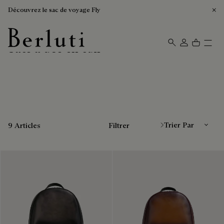
Découvrez le sac de voyage Fly
Sacs à dos en cuir
Page d'Accueil Berluti
Trier Par
9 Articles
Filtrer