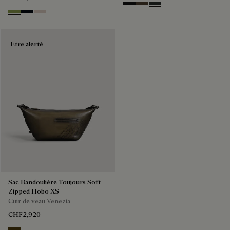
NERO GRIGIO
Alba
Verbena
Willow
Atlantide
Gris
Être alerté
Sac Bandoulière Toujours Soft
Zipped Hobo XS
Cuir de veau Venezia
CHF2,920