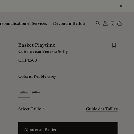
rsonnalisation et Services
Découvrir Berluti
Save for lat
Basket Playtime
Cuir de veau Venezia Softy
CHF1,560
Coloris:
Pebble Grey
selected
Select Taille
Guide des Tailles
Ajouter au Panier