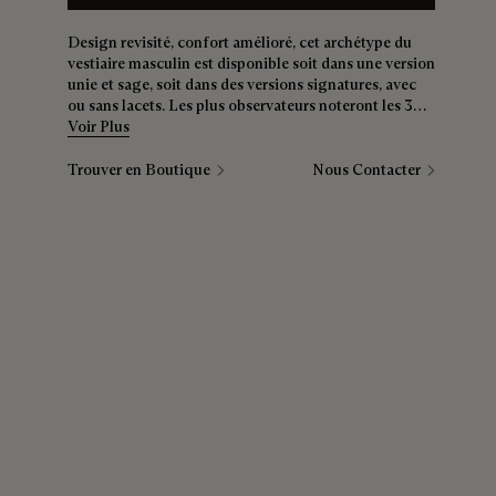
Design revisité, confort amélioré, cet archétype du
vestiaire masculin est disponible soit dans une version
unie et sage, soit dans des versions signatures, avec
ou sans lacets. Les plus observateurs noteront les 3
points mains entre la semelle et la tige, clin d'œil au
Voir Plus
savoir-faire bottier.
Trouver en Boutique
Nous Contacter