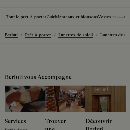
Show 
Tout le prêt-à-porter
Cuir
Manteaux et blousons
Vestes et costu
Berluti
Prêt-à-porter
Lunettes de soleil
Lunettes de So
Berluti vous Accompagne
Services
Trouver
Découvrir
une
Berluti
Envie d'une