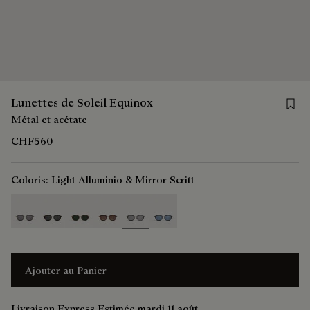
Save f
Lunettes de Soleil Equinox
Métal et acétate
CHF560
Coloris:
Light Alluminio & Mirror Scritt
selected
Ajouter au Panier
Livraison Express Estimée mardi 11 août