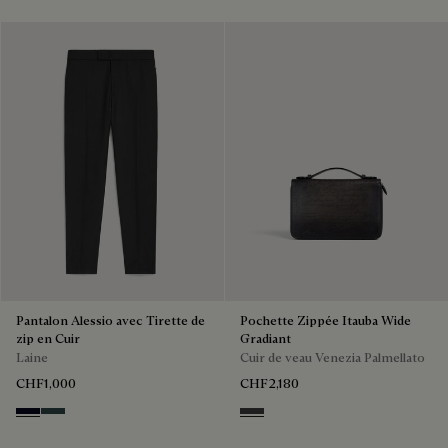
Pantalon Alessio avec Tirette de
Pochette Zippée Itauba Wide
zip en Cuir
Gradiant
Laine
Cuir de veau Venezia Palmellato
CHF1,000
CHF2,180
Black & Night Blue
Dark Lead & Mysterious Grey
Grey Flanel