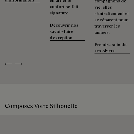
en art et le
compagnons de
Immersion au cœur de nos approvisionnements
possible.
confort se fait
vie, elles
signature.
s’entretiennent et
Prolonger la vie du produit
se réparent pour
Découvrir nos
Emballages
traverser les
savoir-faire
années.
d’exception
Berluti privilégie des emballages respectueux de
Prendre soin de
l'environnement, sans plastique vierge d'origine fossile,
ses objets
conçus à partir de matériaux durables et recyclés.
Previous
Next
Découvrez nos engagements
Composez Votre Silhouette