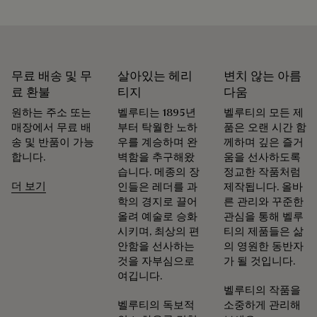
무료 배송 및 무
살아있는 헤리
변치 않는 아름
료 환불
티지
다움
원하는 주소 또는
벨루티는 1895년
벨루티의 모든 제
매장에서 무료 배
부터 탁월한 노하
품은 오랜 시간 함
송 및 반품이 가능
우를 계승하며 완
께하며 깊은 즐거
합니다.
벽함을 추구해왔
움을 선사하도록
습니다. 메종의 장
정교한 작품처럼
더 보기
인들은 레더를 과
제작됩니다. 올바
학의 경지로 끌어
른 관리와 꾸준한
올려 예술로 승화
관심을 통해 벨루
시키며, 최상의 편
티의 제품들은 삶
안함을 선사하는
의 영원한 동반자
것을 자부심으로
가 될 것입니다.
여깁니다.
벨루티의 작품을
벨루티의 독보적
소중하게 관리해