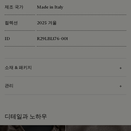
제조 국가
Made in Italy
컬렉션
2025 겨울
ID
R29LBL176-001
소재 & 패키지
관리
소재
앞면
관리 방법
램스킨
디테일과 노하우
뒷면
반드시 가죽 전문 업체를 통해 드라이 클리닝 하시기 바랍니다.
폴리아미드 100%