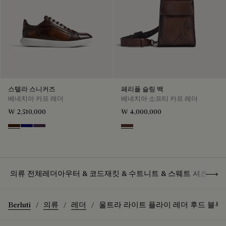
스텔라 스니커즈
페리플 슬링 백
베네치아 카프 레더
베네치아 소프티 카프 레더
₩ 2,510,000
₩ 4,000,000
Marrone Intenso
Abisso
Plum
Soft Brown
Show 
의류 전체
레더
아우터 & 코드
재킷 & 수트
니트 & 스웨트 셔츠
셔츠
Berluti
의류
레더
울트라 라이트 플라이 레더 후드 블루