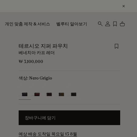
개인 맞춤 제작 & 서비스
벨루티 알아보기
Save for 
테르시오 지퍼 파우치
베네치아 카프 레더
₩ 3,100,000
색상:
Nero Grigio
selected
장바구니에 담기
예상 배송 도착일 목요일 13 8월