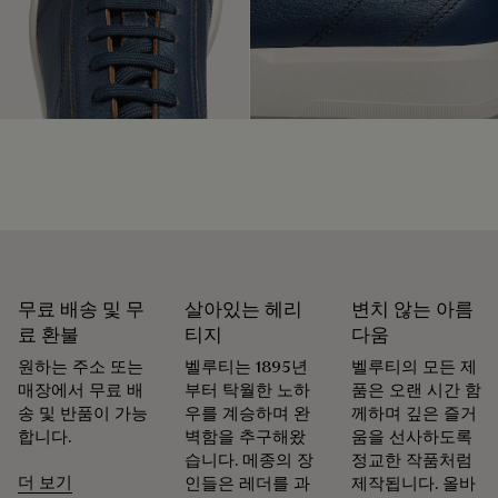
지양하고 있습니다.
벨루티의 약속 알아보기
슈메이커이자 복원 기술의 명장이었던 알레산드로 벨루티
(Alessandro Berluti)의 전통을 이어받은 벨루티는 제품의 가치
를 영원히 지속시키는 복원 기술에 특별한 의미를 부여합니다.
벨루티에서는 모든 슈즈, 레더 컬렉션, 레디 투 웨어를 아우르는
폭넓은 관리 및 복원 서비스를 제공하여 고객님의 소중한 제품
을 오랫동안 아름답게 간직할 수 있도록 최선을 다합니다.
제품의 수명을 늘리는 법
무료 배송 및 무
살아있는 헤리
변치 않는 아름
료 환불
티지
다움
원하는 주소 또는
벨루티는 1895년
벨루티의 모든 제
매장에서 무료 배
부터 탁월한 노하
품은 오랜 시간 함
송 및 반품이 가능
우를 계승하며 완
께하며 깊은 즐거
합니다.
벽함을 추구해왔
움을 선사하도록
습니다. 메종의 장
정교한 작품처럼
더 보기
인들은 레더를 과
제작됩니다. 올바