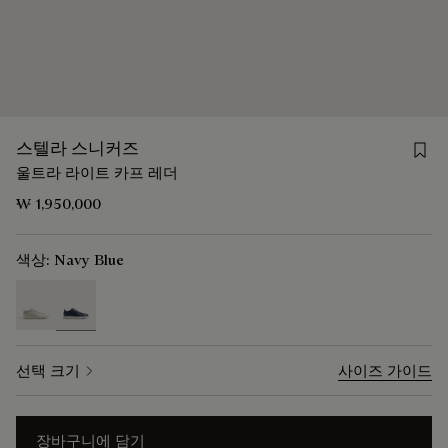
Save
스텔라 스니커즈
울트라 라이트 카프 레더
₩ 1,950,000
색상:
Navy Blue
selected
선택 크기
사이즈 가이드
장바구니에 담기