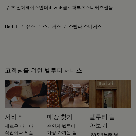
슈즈 전체
레이스업
더비 & 버클
로퍼
부츠
스니커즈
샌들
Berluti
슈즈
스니커즈
스텔라 스니커즈
고객님을 위한 벨루티 서비스
서비스
매장 찾기
벨루티 알
아보기
새로운 파티나
손안의 벨루티:
작업이나 제품
가장 가까운 벨
1895년부터 남