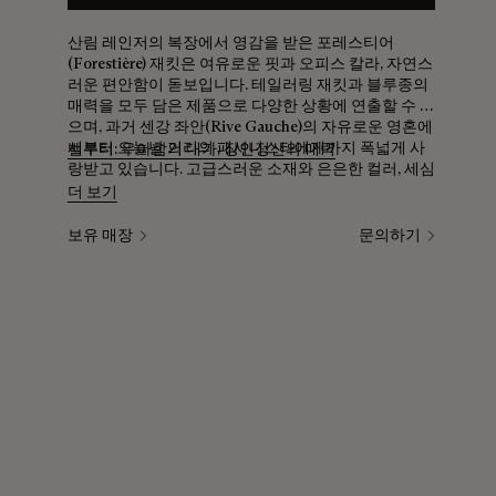
산림 레인저의 복장에서 영감을 받은 포레스티어
(Forestière) 재킷은 여유로운 핏과 오피스 칼라, 자연스
러운 편안함이 돋보입니다. 테일러링 재킷과 블루종의
매력을 모두 담은 제품으로 다양한 상황에 연출할 수 있
으며, 과거 센강 좌안(Rive Gauche)의 자유로운 영혼에
서부터 오늘날 거리의 패셔니스타에게까지 폭넓게 사
벨루티: 우아함의 대가, 장인정신의 매력
랑받고 있습니다. 고급스러운 소재와 은은한 컬러, 세심
한 디테일 등 아니스(Arnys) 메종으로부터 계승된 벨루
더 보기
티를 대표하는 클래식 아이템입니다. 어두운 버건디 컬
러는 네이비 블루 버전과는 또 다른 세련된 분위기를 전
보유 매장
문의하기
합니다. 안감의 스크리토(Scritto) 디테일은 메종의 정
체성을 드러냅니다.