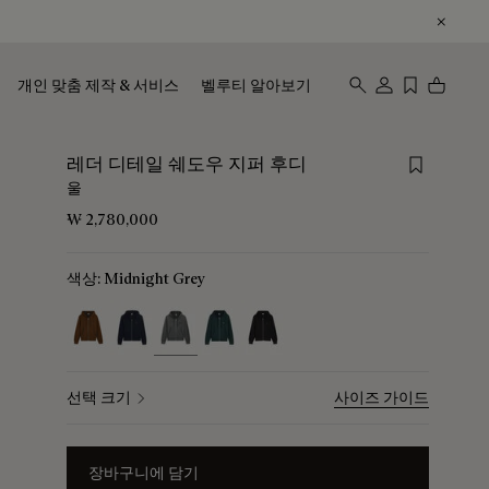
개인 맞춤 제작 & 서비스
벨루티 알아보기
Save for 
레더 디테일 쉐도우 지퍼 후디
울
₩ 2,780,000
색상:
Midnight Grey
selected
선택 크기
사이즈 가이드
장바구니에 담기