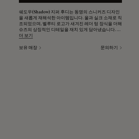
쉐도우(Shadow) 지퍼 후디는 동명의 스니커즈 디자인
을 새롭게 재해석한 아이템입니다. 울과 실크 소재로 직
조되었으며, 벨루티 로고가 새겨진 레더 텅 장식을 더해
슈즈의 상징적인 디테일을 재치 있게 담아냈습니다. 진
이나 치노 팬츠에 가볍게 걸치기 좋습니다.
더 보기
보유 매장
문의하기