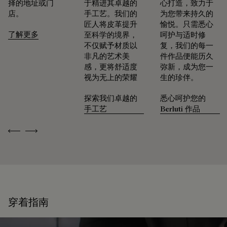
择的地址或门
于精进其卓越的
心打造，致力于
店。
手工艺。我们的
为您带来持久的
匠人将皮革提升
愉悦。只需悉心
了解更多
至科学的境界，
呵护与适时修
不仅赋予材质以
复，我们的每一
非凡的艺术美
件作品便能历久
感，更将舒适度
弥新，成为您一
视为无上的荣耀
生的珍伴。
探索我们卓越的
悉心呵护您的
手工艺
Berluti 作品
Previous
Next
穿着指南