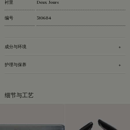
衬里
Deux Jours
编号
310684
成分与环境
护理与保养
成分
Venezia小牛皮
护理说明
小牛皮衬里
细节与工艺
Berluti 积极倡导使用可持续原材料。目前，品牌所使用的超过
Venezia皮革的护理是先用软布去除污渍，再涂上透明的皮革护
92% 的关键原材料已经通过了最严格的认证标准。
理蜡，从而让皮革变得滋润防水，不受损坏。最后用抛光手套
探寻材质本源
用力擦拭以恢复皮革的原有光泽。
领略悉心呵护的仪式感