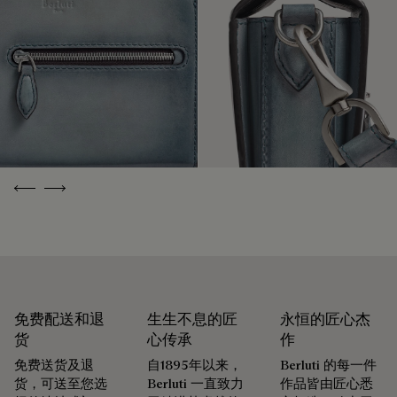
包装
免费首次转色服务
Berluti 优先采用环保包装，不含原始化石塑料，全都使用可持
续和回收材料制成。
Patina古法染色工艺凝聚数十载匠艺传承，令每件作品化为别
我们的匠心承诺
具一格的艺术臻品，映现出其所承载的故事与情感。 精品店臻
选约六十种色调，令Patina古法染色工艺的色泽随岁月流转，
与生活的节奏共鸣。
Previous
Next
驯养时光的印记
可修复性
承袭创始人Alessandro Berluti兼具制靴与修鞋的匠艺传承，
Berluti自诞生之初便秉持循环理念，悉心为顾客提供养护与修
免费配送和退
生生不息的匠
永恒的匠心杰
复服务，令每件作品的生命得以延续。 无论是鞋履、皮具，还
货
心传承
作
是成衣，我们的工坊皆提供多样化的修复与保养服务，令每件
免费送货及退
自1895年以来，
Berluti 的每一件
作品皆能优雅长久地陪伴在顾客身边。
货，可送至您选
Berluti 一直致力
作品皆由匠心悉
延续作品的生命力