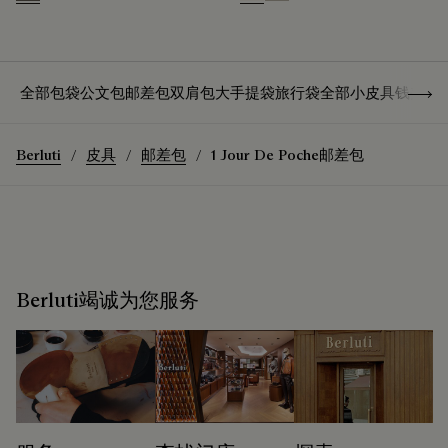
Stripes Black & Taupe
Butter Cream
Salvia
Show 
全部包袋
公文包
邮差包
双肩包
大手提袋
旅行袋
全部小皮具
钱夹
卡
Berluti
皮具
邮差包
1 Jour De Poche邮差包
Berluti竭诚为您服务