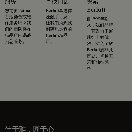
服务
查找门店
探索
Berluti
您需要Patina
Berluti卓越体
古法染色或维
验触手可及：
自1895年以
修服务吗？我
让我们为您找
来，我们品牌
们的团队将在
到离您最近的
一直致力于展
精品店内竭诚
Berluti精品
现绅士的优
为您服务。
店。
雅。深入了解
Berluti的非凡
历史、卓越工
艺和独特风
格。
仕于雅，匠于心