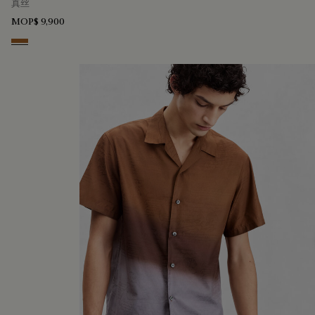
真丝
MOP$ 9,900
Tobacco