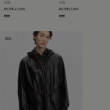
羊绒
羊绒
MOP$ 42,000
MOP$ 13,800
Anthracite
Anthracite
新品