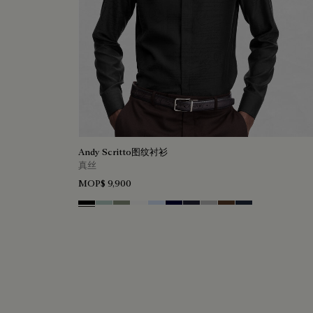
Andy Scritto图纹衬衫
真丝
MOP$ 9,900
Noir
Duck Egg
Slate Green
Blanc Optique
Sky Blue
Nero Blue
Cold Night Blue
Icy Grey
Earth Brown
Blue Indigo