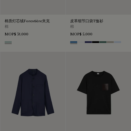
棉质灯芯绒Forestière夹克
皮革细节口袋T恤衫
棉
棉
MOP$ 31,000
MOP$ 5,000
Duck Egg
Stone Blue
Blanc Optique
Marine
Noir
Dark Green
Salvia
Sky Blue