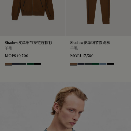
Shadow皮革细节拉链连帽衫
Shadow皮革细节慢跑裤
羊毛
羊毛
MOP$ 19,700
MOP$ 17,500
Toffee Camel
Navy
Midnight Grey
Fir Green
Noir
Toffee Camel
Navy
Midnight Grey
Fir Green
Dark Woad
Noir