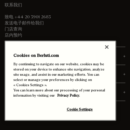
联系我们
致电 +44 20 3901 2683
发送电子邮件给我们
门店查询
店内预约
Cookies on Berluti.com
订单
By continuing to navigate on our website, cookies may be
stored on your device to enhance site navigation, analyze
专属定制与服务
site usage, and assist in our marketing efforts. You can
select or manage your preferences by clicking on
« Cookies Settings ».
You can learn more about our processing of your personal
探索Berluti
information by visiting our
Privacy Policy.
Cookie Settings