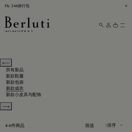
Fly 24h旅行包
新款成衣
Berluti homepage
Previous categories
所有新品
新款鞋履
新款包袋
新款成衣
新款小皮具与配饰
Show more categories
排序方式
44件商品
筛选