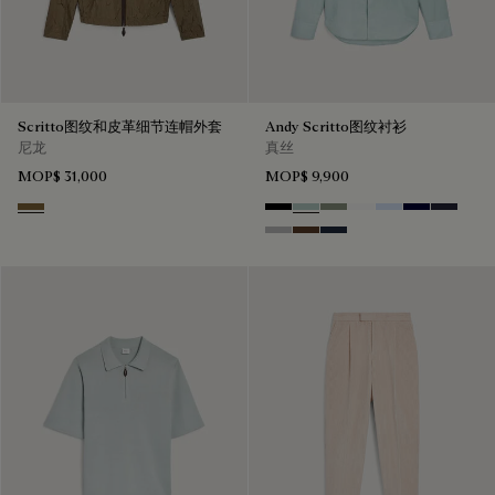
Scritto图纹和皮革细节连帽外套
Andy Scritto图纹衬衫
尼龙
真丝
MOP$ 31,000
MOP$ 9,900
Kaki
Noir
Duck Egg
Slate Green
Blanc Optique
Sky Blue
Nero Blue
Cold Nig
Icy Grey
Earth Brown
Blue Indigo