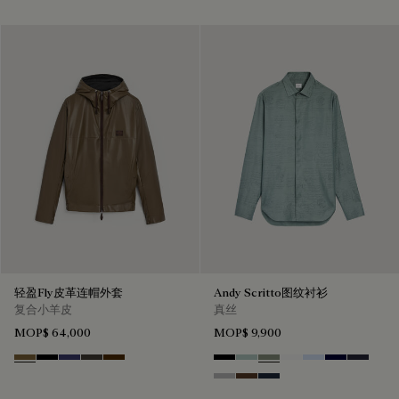
轻盈Fly皮革连帽外套
Andy Scritto图纹衬衫
复合小羊皮
真丝
MOP$ 64,000
MOP$ 9,900
Kaki
Noir
Marine
Brown Taupe
Chocolate Brown
Noir
Duck Egg
Slate Green
Blanc Optique
Sky Blue
Nero Blue
Cold Nig
Icy Grey
Earth Brown
Blue Indigo