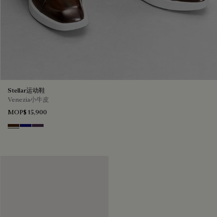
Stellar运动鞋
Venezia小牛皮
MOP$ 15,900
Marrone Intenso
Abisso
Plum