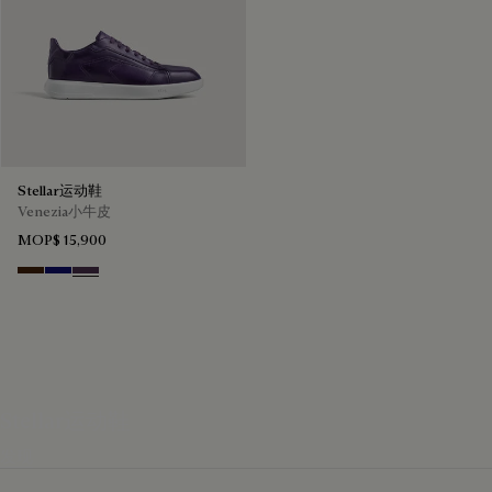
Stellar运动鞋
Venezia小牛皮
MOP$ 15,900
Marrone Intenso
Abisso
Plum
Stellar运动鞋
发现