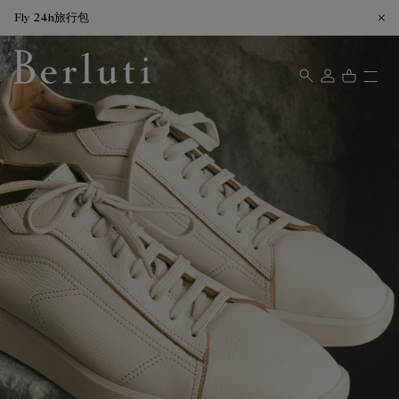
Fly 24h旅行包
Berluti homepage