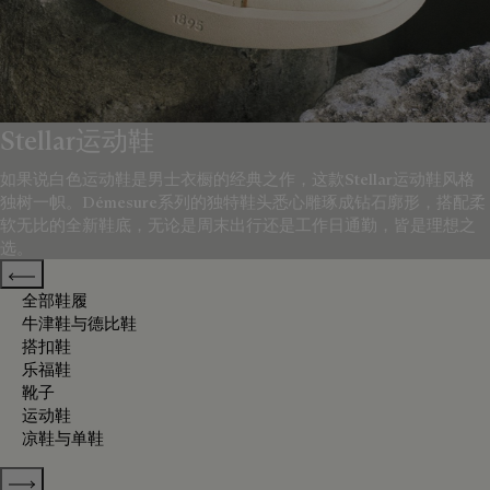
Stellar运动鞋
如果说白色运动鞋是男士衣橱的经典之作，这款Stellar运动鞋风格
独树一帜。Démesure系列的独特鞋头悉心雕琢成钻石廓形，搭配柔
软无比的全新鞋底，无论是周末出行还是工作日通勤，皆是理想之
选。
Previous categories
全部鞋履
牛津鞋与德比鞋
搭扣鞋
乐福鞋
靴子
运动鞋
凉鞋与单鞋
Show more categories