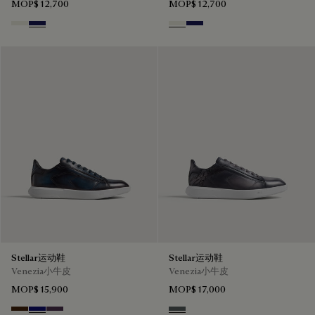
MOP$ 12,700
MOP$ 12,700
Off White
Navy Blue
Off White
Navy Blue
Stellar运动鞋
Stellar运动鞋
Venezia小牛皮
Venezia小牛皮
MOP$ 15,900
MOP$ 17,000
Marrone Intenso
Abisso
Plum
Iron Grey