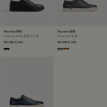
Playtime便鞋
Playtime便鞋
Venezia Softy柔软小牛皮
Venezia小牛皮
MOP$ 15,300
MOP$ 15,300
Nero Grigio
Light Aluminio
Cacao Intenso