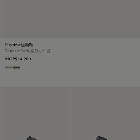
Playtime运动鞋
Venezia Softy柔软小牛皮
MOP$ 14,200
Pebble Grey
Selva Oscura