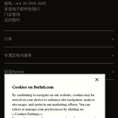
致电 +44 20 3901 2683
发送电子邮件给我们
门店查询
店内预约
订单
专属定制与服务
探索Berluti
Cookies on Berluti.com
By continuing to navigate on our website, cookies may be
stored on your device to enhance site navigation, analyze
site usage, and assist in our marketing efforts. You can
select or manage your preferences by clicking on
寄送至
中國澳門特別行政區 (中文)
« Cookies Settings ».