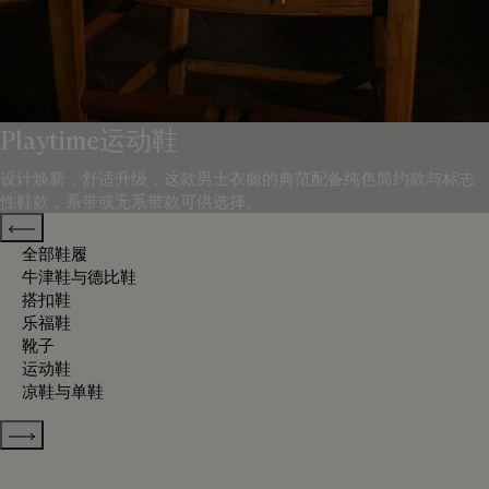
Playtime运动鞋
设计焕新，舒适升级，这款男士衣橱的典范配备纯色简约款与标志
性鞋款，系带或无系带款可供选择。
Previous categories
全部鞋履
牛津鞋与德比鞋
搭扣鞋
乐福鞋
靴子
运动鞋
凉鞋与单鞋
Show more categories
排序方式