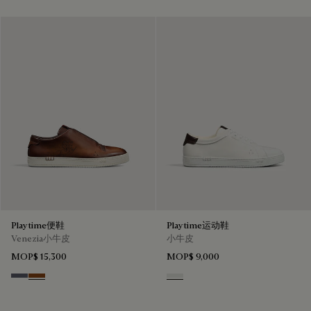
Playtime便鞋
Playtime运动鞋
Venezia小牛皮
小牛皮
MOP$ 15,300
MOP$ 9,000
Light Aluminio
Cacao Intenso
White