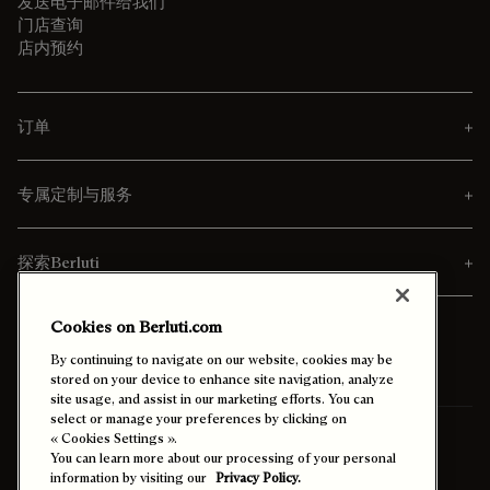
发送电子邮件给我们
门店查询
店内预约
订单
专属定制与服务
探索Berluti
Cookies on Berluti.com
By continuing to navigate on our website, cookies may be
stored on your device to enhance site navigation, analyze
site usage, and assist in our marketing efforts. You can
select or manage your preferences by clicking on
寄送至
中國澳門特別行政區 (中文)
« Cookies Settings ».
You can learn more about our processing of your personal
information by visiting our
Privacy Policy.