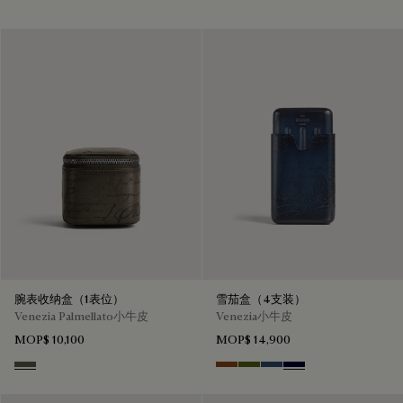
腕表收纳盒（1表位）
雪茄盒（4支装）
Venezia Palmellato小牛皮
Venezia小牛皮
MOP$ 10,100
MOP$ 14,900
Selva Oscura
Cacao Intenso
Nero Caviar
Blu Minerale
Nero Blu