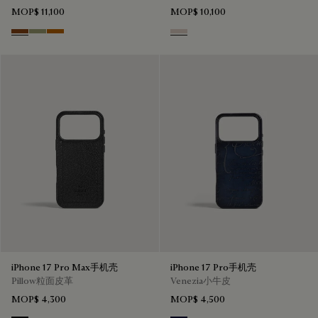
MOP$ 11,100
MOP$ 10,100
Cacao Intenso
Sandstorm
Arancio Vermiglio
Gris
iPhone 17 Pro Max手机壳
iPhone 17 Pro手机壳
Pillow粒面皮革
Venezia小牛皮
MOP$ 4,300
MOP$ 4,500