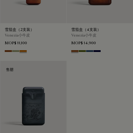
雪茄盒（2支装）
雪茄盒（4支装）
Venezia小牛皮
Venezia小牛皮
MOP$ 11,100
MOP$ 14,900
Cacao Intenso
Sandstorm
Arancio Vermiglio
Cacao Intenso
Nero Caviar
Blu Minerale
Nero Blu
售罄