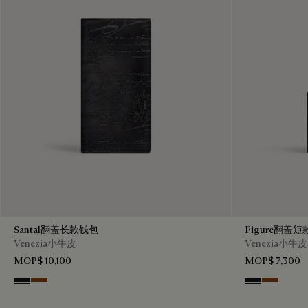
Santal翻盖长款钱包
Figure翻盖
Venezia小牛皮
Venezia小牛皮
MOP$ 10,100
MOP$ 7,300
Nero Grigio
Cacao Intenso
Nero Grigio
Cacao Int