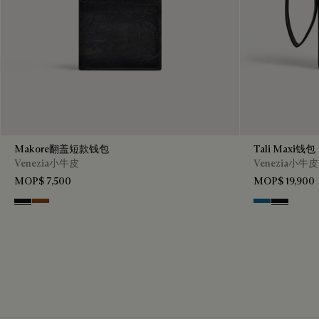
Makore翻盖短款钱包
Tali Maxi钱包
Venezia小牛皮
Venezia小牛皮
MOP$ 7,500
MOP$ 19,900
Nero Grigio
Cacao Intenso
Gasoline
Nero Grig