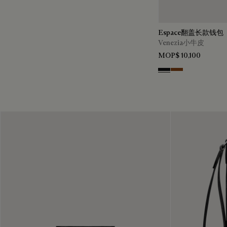
Espace翻盖长款钱包
Venezia小牛皮
MOP$ 10,100
Nero Grigio
Cacao Intenso