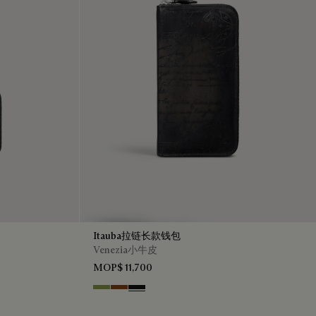
Itauba拉链长款钱包
Venezia小牛皮
MOP$ 11,700
Willow
Cacao Intenso
Nero Grigio