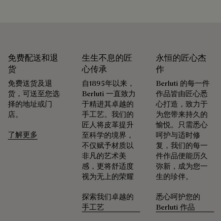
免费配送和退
生生不息的匠
永恒的匠心杰
货
心传承
作
免费送货及退
自1895年以来，
Berluti 的每一件
货，可送至您选
Berluti 一直致力
作品皆由匠心悉
择的地址或门
于精进其卓越的
心打造，致力于
店。
手工艺。我们的
为您带来持久的
匠人将皮革提升
愉悦。只需悉心
了解更多
至科学的境界，
呵护与适时修
不仅赋予材质以
复，我们的每一
非凡的艺术美
件作品便能历久
感，更将舒适度
弥新，成为您一
视为无上的荣耀
生的珍伴。
探索我们卓越的
悉心呵护您的
手工艺
Berluti 作品