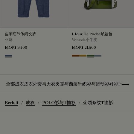
皮革细节休闲长裤
1 Jour De Poche邮差包
亚麻
Venezia小牛皮
MOP$ 9,300
MOP$ 21,500
Soladite Blue
Cacao Intenso
Mustard
Racing Green
Bleu Brume
Show 
全部成衣
皮衣
外套与大衣
夹克与西装
针织衫与运动衫
衬衫
POLO
Berluti
成衣
POLO衫与T恤衫
企领条纹T恤衫