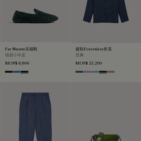
Far Niente乐福鞋
超轻Forestière夹克
绒面小羊皮
亚麻
MOP$ 8,800
MOP$ 25,200
Brown
Aveiro
Opuntia
Dim Blue
Lilac
Aquamarine
Cold Night Blue
Milky Brown