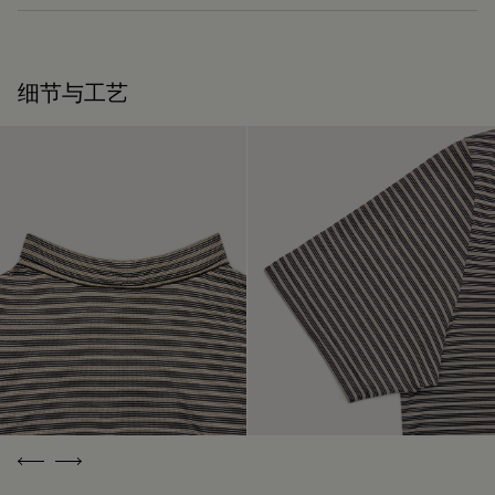
55%棉，45%桑蚕丝
护理说明
细节与工艺
Berluti 积极倡导使用可持续原材料。目前，品牌所使用的超过
92% 的关键原材料已经通过了最严格的认证标准。
仅可温和干洗
探寻材质本源
可修复性
包装
承袭创始人Alessandro Berluti兼具制靴与修鞋的匠艺传承，
Berluti 优先采用环保包装，不含原始化石塑料，全都使用可持
Berluti自诞生之初便秉持循环理念，悉心为顾客提供养护与修
续和回收材料制成。
复服务，令每件作品的生命得以延续。 无论是鞋履、皮具，还
是成衣，我们的工坊皆提供多样化的修复与保养服务，令每件
我们的匠心承诺
作品皆能优雅长久地陪伴在顾客身边。
延续作品的生命力
Previous
Next