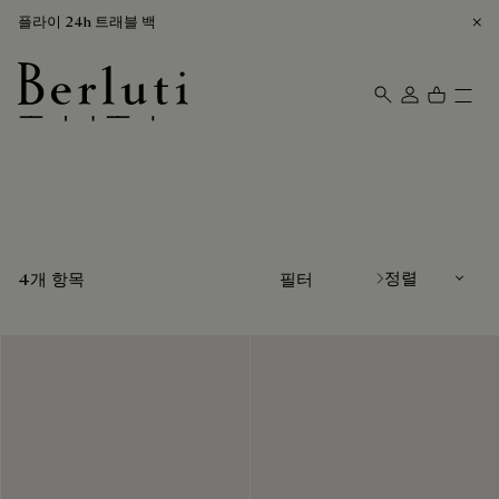
플라이 24h 트래블 백
초록색 로퍼
Berluti homepage
정렬
4개 항목
필터