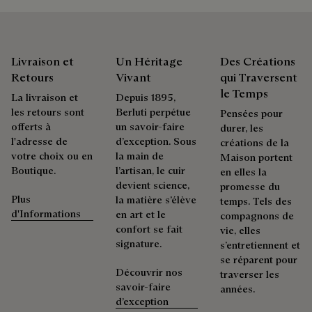
possible.
Prolonger la vie du produit
Emballages
Livraison et
Un Héritage
Des Créations
Berluti privilégie des emballages respectueux de
Retours
Vivant
qui Traversent
l'environnement, sans plastique vierge d'origine fossile,
le Temps
La livraison et
Depuis 1895,
conçus à partir de matériaux durables et recyclés.
les retours sont
Berluti perpétue
Pensées pour
offerts à
un savoir-faire
Découvrez nos engagements
durer, les
l'adresse de
d’exception. Sous
créations de la
votre choix ou en
la main de
Maison portent
Boutique.
l’artisan, le cuir
en elles la
devient science,
promesse du
Plus
la matière s’élève
temps. Tels des
d'Informations
en art et le
compagnons de
confort se fait
vie, elles
signature.
s’entretiennent et
se réparent pour
Découvrir nos
traverser les
savoir-faire
années.
d’exception