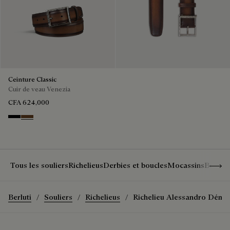
Ceinture Classic
Cuir de veau Venezia
CFA 624,000
Nero
Tobacco Bis
Show 
Tous les souliers
Richelieus
Derbies et boucles
Mocassins
Bottine
Berluti
Souliers
Richelieus
Richelieu Alessandro Déme