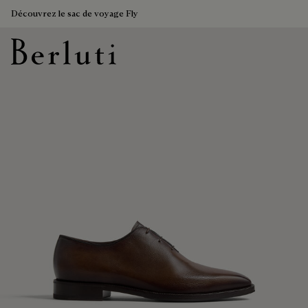
Découvrez le sac de voyage Fly
Page d'Accueil Berluti