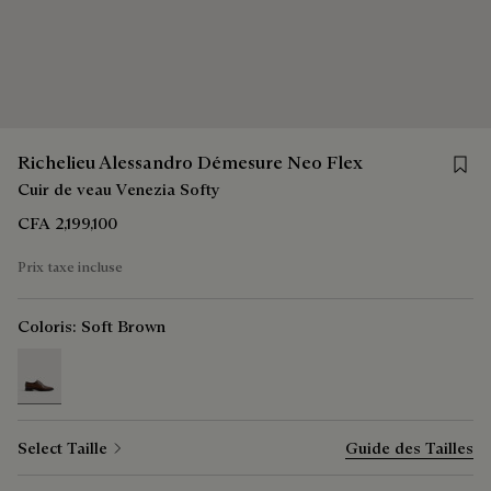
Save 
Richelieu Alessandro Démesure Neo Flex
Cuir de veau Venezia Softy
CFA 2,199,100
Prix taxe incluse
Coloris:
Soft Brown
selected
Select Taille
Guide des Tailles