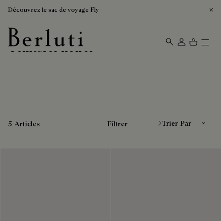
Découvrez le sac de voyage Fly
Ceintures noires
Page d'Accueil Berluti
Trier Par
5 Articles
Filtrer