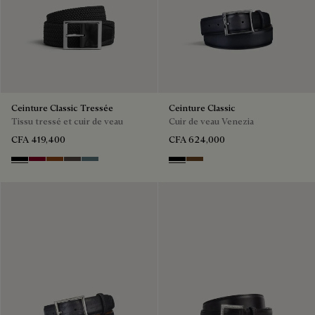
Ceinture Classic Tressée
Ceinture Classic
Tissu tressé et cuir de veau
Cuir de veau Venezia
CFA 419,400
CFA 624,000
Black
Saint Emilion Tri
Dark Toffee
Grey
Stone Denim
Nero
Tobacco Bis