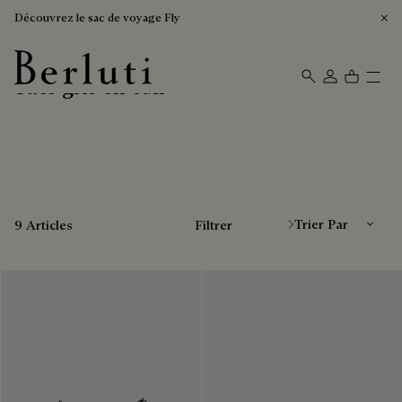
Découvrez le sac de voyage Fly
Sacs gris en cuir
Page d'Accueil Berluti
Trier Par
9 Articles
Filtrer