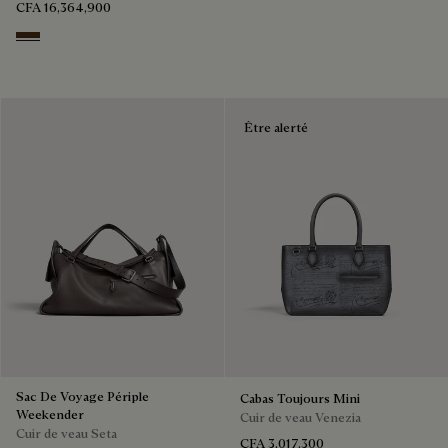
CFA 16,364,900
Vicogna
Être alerté
Sac De Voyage Périple
Cabas Toujours Mini
Weekender
Cuir de veau Venezia
Cuir de veau Seta
CFA 3,017,300