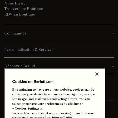
Nous Ecrire
Trouver une Boutique
RDV en Boutique
Commandes
Personnalisation & Services
Découvrir Berluti
Cookies on Berluti.com
By continuing to navigate on our website, cookies may be
stored on your device to enhance site navigation, analyze
site usage, and assist in our marketing efforts. You can
select or manage your preferences by clicking on
Pays/Région de Livraison:
Sénégal (français)
« Cookies Settings ».
You can learn more about our processing of your personal
information by visiting our
Privacy Policy.