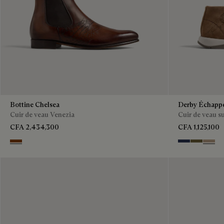
Bottine Chelsea
Derby Échapp
Cuir de veau Venezia
Cuir de veau s
CFA 2,434,300
CFA 1,125,100
EBANO
Blu
Pine Gree
Beige