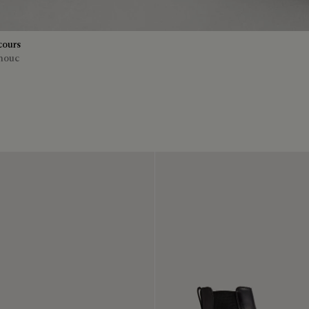
cours
chouc