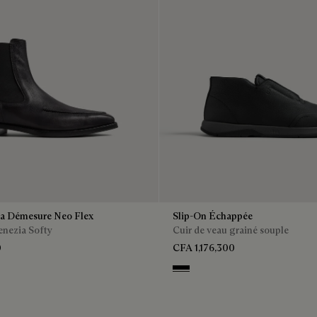
ea Démesure Neo Flex
Slip-On Échappée
enezia Softy
Cuir de veau grainé souple
0
CFA 1,176,300
Black