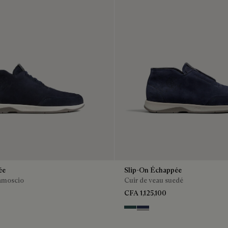
ée
Slip-On Échappée
camoscio
Cuir de veau suedé
CFA 1,125,100
n
Asphalt
Blu