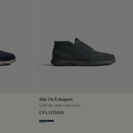
Slip-On Échappée
Cuir de veau camoscio
CFA 1,125,100
Asphalt
Blu