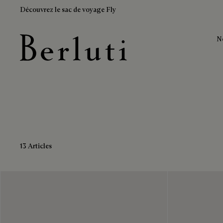
Découvrez le sac de voyage Fly
N
Bottines en cuir
Page d'Accueil Berluti
13 Articles