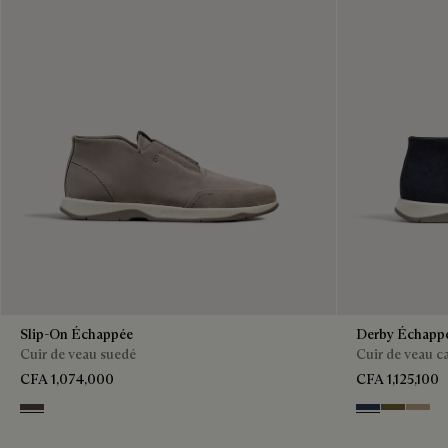
Slip-On Échappée
Derby Échapp
Cuir de veau suedé
Cuir de veau 
CFA 1,074,000
CFA 1,125,100
Grey
Blu
Pine Gree
Beige