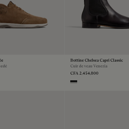
ée
Bottine Chelsea Capri Classic
uedé
Cuir de veau Venezia
CFA 2,454,800
n
NERO GRIGIO