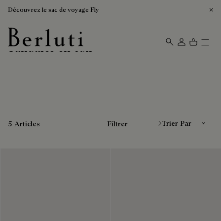
Découvrez le sac de voyage Fly
Sandales en cuir
Page d'Accueil Berluti
Trier Par
5 Articles
Filtrer