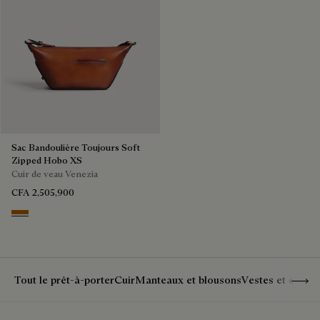
Sac Bandoulière Toujours Soft
Zipped Hobo XS
Cuir de veau Venezia
CFA 2,505,900
Arancio Vermiglio
Show 
Tout le prêt-à-porter
Cuir
Manteaux et blousons
Vestes et costu