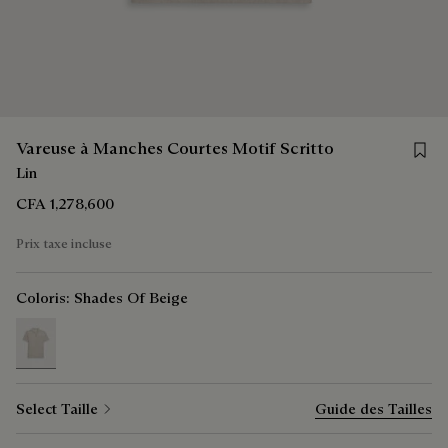
Save 
Vareuse à Manches Courtes Motif Scritto
Lin
CFA 1,278,600
Prix taxe incluse
Coloris:
Shades Of Beige
selected
Select Taille
Guide des Tailles