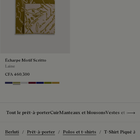
Écharpe Motif Scritto
Laine
CFA 460,300
Marine & Internal Giant Scritto
Citrus Green
Light Grey
Nero Bordo
Dark Blue Melange
Olive
Cumin
Show 
Tout le prêt-à-porter
Cuir
Manteaux et blousons
Vestes et costu
Berluti
Prêt-à-porter
Polos et t-shirts
T-Shirt Piqué à m