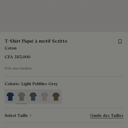
Save f
T-Shirt Piqué à motif Scritto
Coton
CFA 583,000
Prix taxe incluse
Coloris:
Light Pebbles Grey
selected
Select Taille
Guide des Tailles