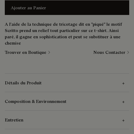
Ajouter au Panier
A l'aide de la technique de tricotage dit en "piqué" le motif
Scritto prend un relief tout particulier sur ce t-shirt. Ainsi
paré, il gagne en sophistication et peut se substituer à une
chemise
Trouver en Boutique
Nous Contacter
Détails du Produit
Composition & Environnement
Caractéristiques Extérieures
Entretien
Caractéristiques extérieures
Composition
Piqué de coton Scritto